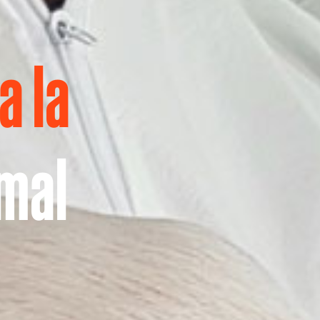
a la
imal
l G20
os mundiales